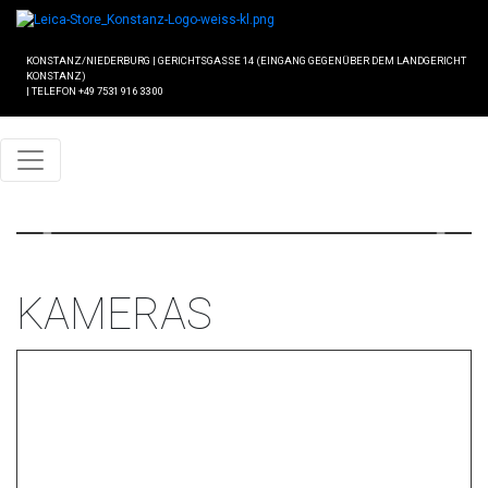
KONSTANZ/NIEDERBURG
|
GERICHTSGASSE 14 (EINGANG GEGENÜBER DEM LANDGERICHT
KONSTANZ)
|
TELEFON +49 7531 916 33 00
Previous
Next
KAMERAS