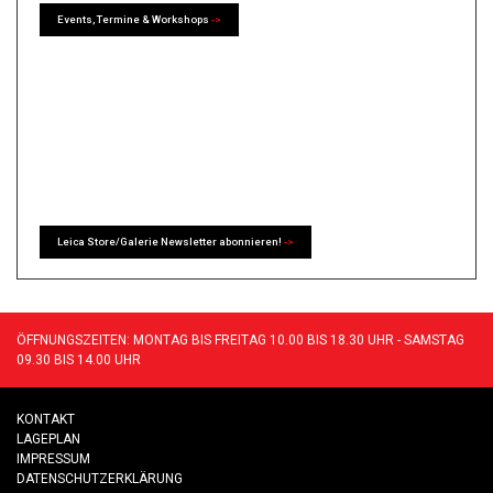
Events, Termine & Workshops
->
Leica Store/Galerie Newsletter abonnieren!
->
ÖFFNUNGSZEITEN: MONTAG BIS FREITAG 10.00 BIS 18.30 UHR - SAMSTAG
09.30 BIS 14.00 UHR
KONTAKT
LAGEPLAN
IMPRESSUM
DATENSCHUTZERKLÄRUNG