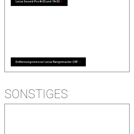
Leica Geovid Pro 8×32 und 10×32
->
Entfernungsmesser Leica Rangemaster CRF
->
SONSTIGES