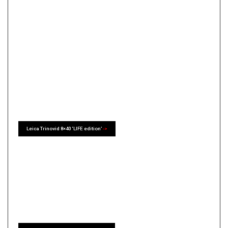
Leica Trinovid 8×40 ‘LIFE edition’
->