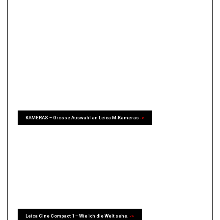
KAMERAS – Grosse Auswahl an Leica M-Kameras
->
Leica Cine Compact 1 – Wie ich die Welt sehe.
->