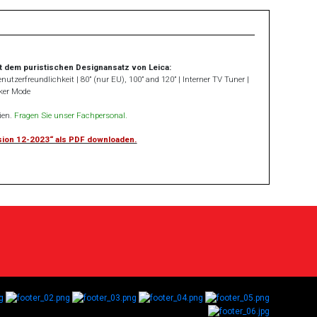
it dem puristischen Designansatz von Leica:
zerfreundlichkeit | 80” (nur EU), 100” and 120” | Interner TV Tuner |
ker Mode
ien.
Fragen Sie unser Fachpersonal.
ovision 12-2023“ als PDF downloaden.