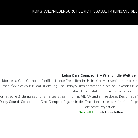
KONSTANZ/NIEDERBURG
|
GERICHTSGASSE 14 (EINGANG GE
1
Leica Cine Compact 1 – Wie ich die Welt se
ojektor Leica Cine Compact 1 eröffnet neue Freiheiten im Heimkino – er vereint kompa
umen, flexibler 360° Bildausrichtung und Dolby Vision entsteht ein beeindruckendes Bil
Eintauchen – statt nur zum Zuschauen.
automatische Bildanpassung, smartes Streaming mit VIDAA und ein zeitloses Design aus V
Dolby Sound. So steht der Cine Compact 1 ganz in der Tradition der Leica Heimkino-Proj
die beste Projektion.
Bestellt!
|
Jetzt bestellen