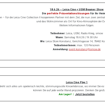
18.6.26 – Leica Cine + USM Beamer Show
Die
perfekte Präsentationslösungen
für Ihr Hei
tion – für die Leica Cine Collec­tion II kooperieren Partner mit dem Ziel, die nun zwei zentr
und das Wohn­zimmer als Ort für Kino-At­mosphäre der Ext
Weitere Informationen folgen.
Teilnehmer:
Leica, USM, Radio Krieg, smow
Wann:
Samstag 18.6.26 | 19.30 Uhr
Wo:
Leica Store Konstanz, Gerichtsgasse 14, 78462 K
TeilnehmerInnen:
max. 120 Personen
Anmeldung:
event-konstanz@smow.de
Leica Cine Play 1
dreht sich alles um spielerisch leichte, stimmungsvolle Kinoerlebnisse, wo immer Sie es w
können Sie auf jede weiße Wand projizieren. Denken Sie groß
Am Lager!
|
Jetzt bestellen