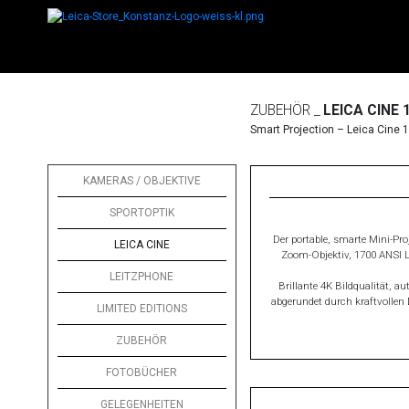
ZUBEHÖR _
LEICA CINE 
Smart Projection – Leica Cine 1
KAMERAS / OBJEKTIVE
SPORTOPTIK
Der portable, smarte Mini-Pr
LEICA CINE
Zoom-Objektiv, 1700 ANSI L
LEITZPHONE
Brillante 4K Bildqualität, 
abgerundet durch kraftvollen 
LIMITED EDITIONS
ZUBEHÖR
FOTOBÜCHER
GELEGENHEITEN