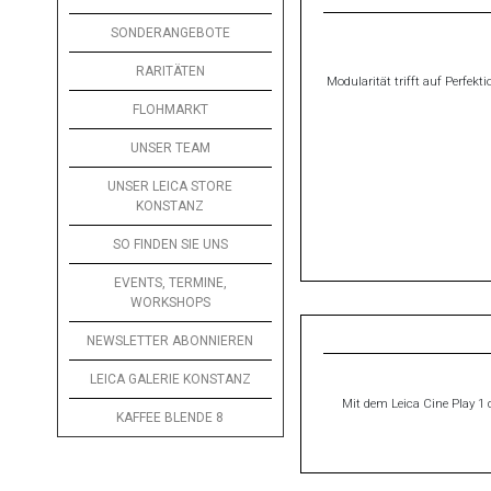
SONDERANGEBOTE
RARITÄTEN
Modu­larität trifft auf Perfek­
FLOHMARKT
UNSER TEAM
UNSER LEICA STORE
KONSTANZ
SO FINDEN SIE UNS
EVENTS, TERMINE,
WORKSHOPS
NEWSLETTER ABONNIEREN
LEICA GALERIE KONSTANZ
Mit dem Leica Cine Play 1 
KAFFEE BLENDE 8