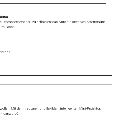
mkino
ale Lebens­bereiche neu zu definieren: das Büro als kreativen Arbeits­raum
ra­klasse.
onstanz
ollen. Mit dem tragbaren und flexiblen, intelligenten Mini-Projektor,
 – ganz groß!