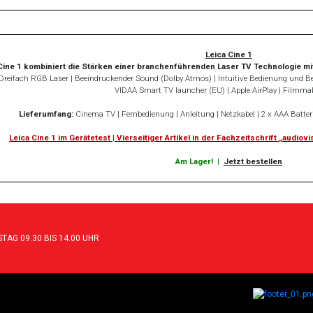
Leica Cine 1
Cine 1 kombiniert die Stärken einer branchenführenden Laser TV Technologie m
Dreifach RGB Laser | Beeindruckender Sound (Dolby Atmos) | Intuitive Bedienung und Benut
VIDAA Smart TV launcher (EU) | Apple AirPlay | Filmma
Lieferumfang:
Cinema TV | Fernbedienung | Anleitung | Netzkabel | 2 x AAA Batter
Leica Cine 1 im Gerätetest | Vierseitiger Artikel in der Fachzeitschrift „audi
Am Lager!
|
Jetzt bestellen
TAG 09.30 BIS 14.00 UHR