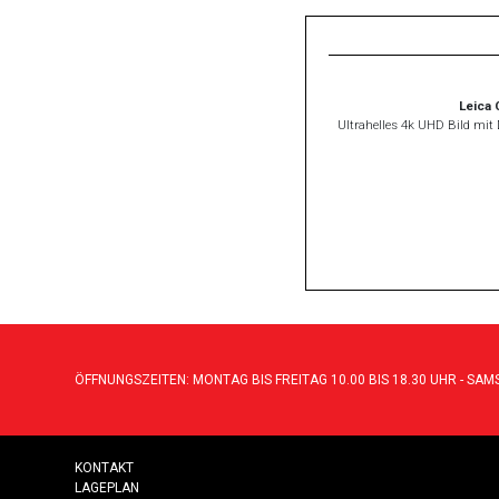
Leica 
Ultrahelles 4k UHD Bild mit 
ÖFFNUNGSZEITEN: MONTAG BIS FREITAG 10.00 BIS 18.30 UHR - SAMS
KONTAKT
LAGEPLAN