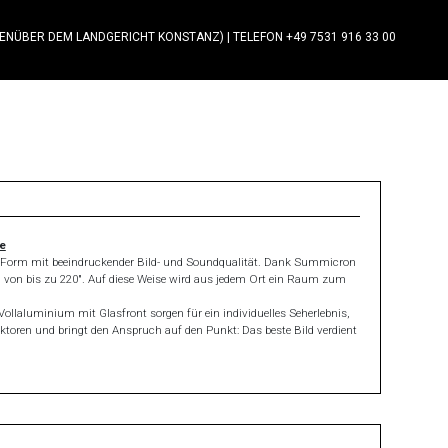
GENÜBER DEM LANDGERICHT KONSTANZ)
|
TELEFON +49 7531 916 33 00
he
kte Form mit beeindruckender Bild- und Soundqualität. Dank Summicron
d von bis zu 220″. Auf diese Weise wird aus jedem Ort ein Raum zum
ollaluminium mit Glasfront sorgen für ein individuelles Seherlebnis,
ektoren und bringt den Anspruch auf den Punkt: Das beste Bild verdient