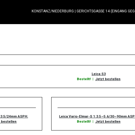
KONSTANZ/NIEDERBURG
|
GERICHTSGASSE 14 (EINGANG GE
Leica S3
Bestellt!
|
Jetzt bestellen
1:3.5/24mm ASPH.
Leica Vario-Elmar-S 1:3.5–5.6/30–90mm ASP
 bestellen
Bestellt!
|
Jetzt bestellen