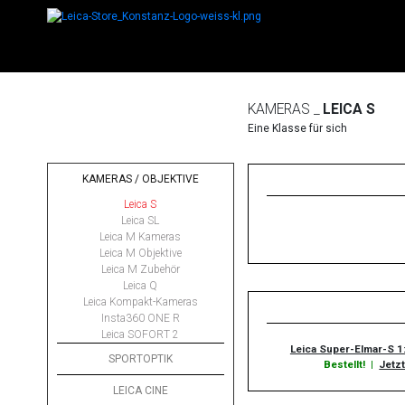
KAMERAS _
LEICA S
Eine Klasse für sich
KAMERAS / OBJEKTIVE
Leica S
Leica SL
Leica M Kameras
Leica M Objektive
Leica M Zubehör
Leica Q
Leica Kompakt-Kameras
Insta360 ONE R
Leica SOFORT 2
Leica Super-Elmar-S 
SPORTOPTIK
Bestellt!
|
Jetzt
LEICA CINE