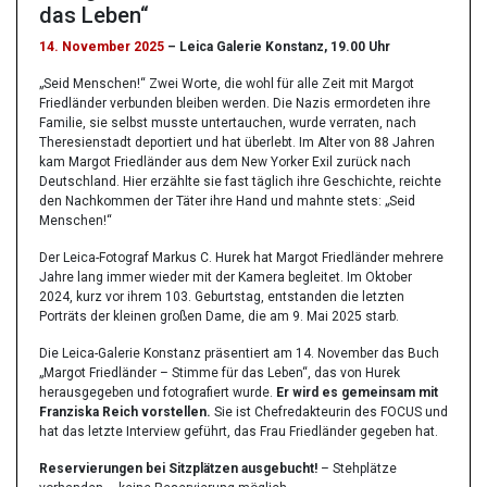
das Leben“
14. November 2025
– Leica Galerie Konstanz, 19.00 Uhr
„Seid Menschen!“ Zwei Worte, die wohl für alle Zeit mit Margot
Friedländer verbunden bleiben werden. Die Nazis ermordeten ihre
Familie, sie selbst musste untertauchen, wurde verraten, nach
Theresienstadt deportiert und hat überlebt. Im Alter von 88 Jahren
kam Margot Friedländer aus dem New Yorker Exil zurück nach
Deutschland. Hier erzählte sie fast täglich ihre Geschichte, reichte
den Nachkommen der Täter ihre Hand und mahnte stets: „Seid
Menschen!“
Der Leica-Fotograf Markus C. Hurek hat Margot Friedländer mehrere
Jahre lang immer wieder mit der Kamera begleitet. Im Oktober
2024, kurz vor ihrem 103. Geburtstag, entstanden die letzten
Porträts der kleinen großen Dame, die am 9. Mai 2025 starb.
Die Leica-Galerie Konstanz präsentiert am 14. November das Buch
„Margot Friedländer – Stimme für das Leben“, das von Hurek
herausgegeben und fotografiert wurde.
Er wird es gemeinsam mit
Franziska Reich vorstellen.
Sie ist Chefredakteurin des FOCUS und
hat das letzte Interview geführt, das Frau Friedländer gegeben hat.
Reservierungen bei Sitzplätzen ausgebucht!
– Stehplätze