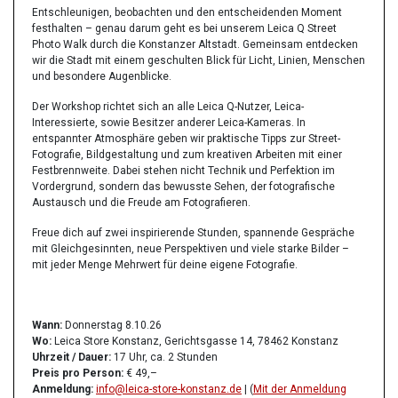
Entschleunigen, beobachten und den entscheidenden Moment
festhalten – genau darum geht es bei unserem Leica Q Street
Photo Walk durch die Konstanzer Altstadt. Gemeinsam entdecken
wir die Stadt mit einem geschulten Blick für Licht, Linien, Menschen
und besondere Augenblicke.
Der Workshop richtet sich an alle Leica Q-Nutzer, Leica-
Interessierte, sowie Besitzer anderer Leica-Kameras. In
entspannter Atmosphäre geben wir praktische Tipps zur Street-
Fotografie, Bildgestaltung und zum kreativen Arbeiten mit einer
Festbrennweite. Dabei stehen nicht Technik und Perfektion im
Vordergrund, sondern das bewusste Sehen, der fotografische
Austausch und die Freude am Fotografieren.
Freue dich auf zwei inspirierende Stunden, spannende Gespräche
mit Gleichgesinnten, neue Perspektiven und viele starke Bilder –
mit jeder Menge Mehrwert für deine eigene Fotografie.
Wann:
Donnerstag 8.10.26
Wo:
Leica Store Konstanz, Gerichtsgasse 14, 78462 Konstanz
Uhrzeit / Dauer:
17 Uhr, ca. 2 Stunden
Preis pro Person:
€ 49,–
Anmeldung:
info@leica-store-konstanz.de
| (
Mit der Anmeldung