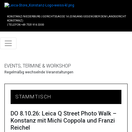
KONSTANZ/NIEDERBURG
|
GERICHTSGASSE 14 (EINGANG GEGENÜBER DEM LANDGERICHT
KONSTANZ)
|
TELEFON +49 7531 916 33 00
EVENTS, TERMINE & WORKSHOP
Regelmäßig wechselnde Veranstaltungen
STAMMTISCH
DO 8.10.26: Leica Q Street Photo Walk –
Konstanz mit Michi Coppola und Franzi
Reichel