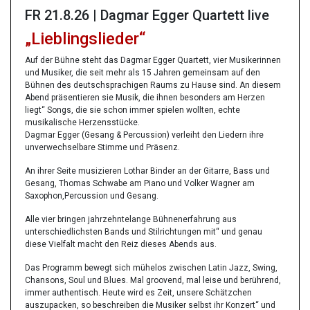
FR 21.8.26 | Dagmar Egger Quartett live
„Lieblingslieder“
Auf der Bühne steht das Dagmar Egger Quartett, vier Musikerinnen
und Musiker, die seit mehr als 15 Jahren gemeinsam auf den
Bühnen des deutschsprachigen Raums zu Hause sind. An diesem
Abend präsentieren sie Musik, die ihnen besonders am Herzen
liegt“ Songs, die sie schon immer spielen wollten, echte
musikalische Herzensstücke.
Dagmar Egger (Gesang & Percussion) verleiht den Liedern ihre
unverwechselbare Stimme und Präsenz.
An ihrer Seite musizieren Lothar Binder an der Gitarre, Bass und
Gesang, Thomas Schwabe am Piano und Volker Wagner am
Saxophon,Percussion und Gesang.
Alle vier bringen jahrzehntelange Bühnenerfahrung aus
unterschiedlichsten Bands und Stilrichtungen mit“ und genau
diese Vielfalt macht den Reiz dieses Abends aus.
Das Programm bewegt sich mühelos zwischen Latin Jazz, Swing,
Chansons, Soul und Blues. Mal groovend, mal leise und berührend,
immer authentisch. Heute wird es Zeit, unsere Schätzchen
auszupacken, so beschreiben die Musiker selbst ihr Konzert“ und