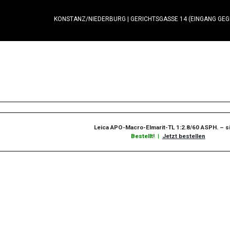
KONSTANZ/NIEDERBURG
|
GERICHTSGASSE 14 (EINGANG GE
Leica APO-Macro-Elmarit-TL 1:2.8/60 ASPH. – s
Bestellt!
|
Jetzt bestellen