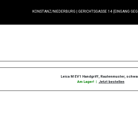
KONSTANZ/NIEDERBURG
|
GERICHTSGASSE 14 (EINGANG GE
Leica M EV1 Handgriff, Rautenmuster, schwa
Am Lager!
|
Jetzt bestellen