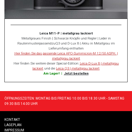
Leica M11-P | metallgrau lackiert
Metallgraues Finish | Schwarze Knöpfe und Regler | Leder in
RautenmusterpassendzuQ3 und D-Lux 8 | Akku in Metallgrau im
Lieferumfang enthalten
Hier finden Sie das passende Leica APO-Summicron-M 1:2/50 ASPH. |
metallgrau lackiert
Hier finden Sie weitere dieser Special-Edition:
Leica D-Lux 8 | metallgrau
lackiert
und die
Leica Q3 | metallgrau lackiert
Am Lager!
|
Jetzt bestellen
ÖFFNUNGSZEITEN: MONTAG BIS FREITAG 10.00 BIS 18.30 UHR - SAMSTAG
09.30 BIS 14.00 UHR
KONTAKT
LAGEPLAN
IMPRESSUM