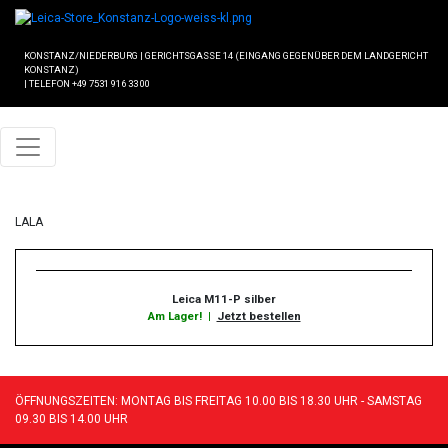
KONSTANZ/NIEDERBURG
|
GERICHTSGASSE 14 (EINGANG GEGENÜBER DEM LANDGERICHT
KONSTANZ)
|
TELEFON +49 7531 916 33 00
LALA
Leica M11-P silber
Am Lager!
|
Jetzt bestellen
ÖFFNUNGSZEITEN: MONTAG BIS FREITAG 10.00 BIS 18.30 UHR - SAMSTAG
09.30 BIS 14.00 UHR