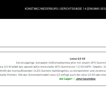
KONSTANZ/NIEDERBURG
|
GERICHTSGASSE 14 (EINGANG GE
Leica Q3 43
Die einzigartige, kompakte Vollformatkamera jetzt mit neuem APO-Summic
ica Q3 43 bildet das speziell dafür entwickelte APO-Summicron 1:2/43 ASPH. Objektiv
thilfe des hochauflösenden OLED-Suchers realitätsgetreu zu komponieren und verzerrungsf
tarke Porträts. Wie das Schwestermodell Leica Q3 verfügt auch die Leica Q3 43 über ei
Am Lager!
|
Jetzt bestellen