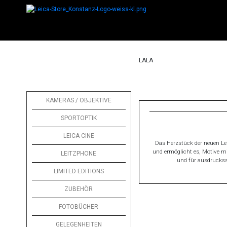
LALA
KAMERAS / OBJEKTIVE
SPORTOPTIK
LEICA CINE
Das Herzstück der neuen Le
und ermöglicht es, Motive mi
LEITZPHONE
und für ausdruckss
LIMITED EDITIONS
ZUBEHÖR
FOTOBÜCHER
GELEGENHEITEN