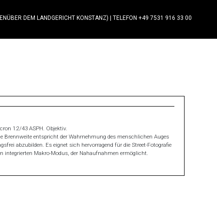
GENÜBER DEM LANDGERICHT KONSTANZ)
|
TELEFON +49 7531 916 33 00
ron 1:2/43 ASPH. Objektiv.
. Die Brennweite entspricht der Wahrnehmung des menschlichen Auges
rei abzubilden. Es eignet sich hervorragend für die Street-Fotografie
nen integrierten Makro-Modus, der Nahaufnahmen ermöglicht.