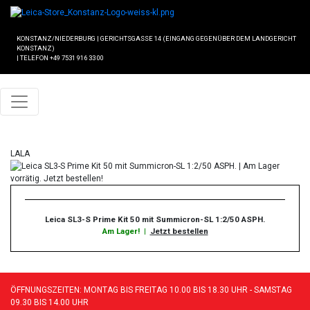
KONSTANZ/NIEDERBURG
|
GERICHTSGASSE 14 (EINGANG GEGENÜBER DEM LANDGERICHT
KONSTANZ)
|
TELEFON +49 7531 916 33 00
LALA
Leica SL3-S Prime Kit 50 mit Summicron-SL 1:2/50 ASPH.
Am Lager!
|
Jetzt bestellen
ÖFFNUNGSZEITEN: MONTAG BIS FREITAG 10.00 BIS 18.30 UHR - SAMSTAG
09.30 BIS 14.00 UHR