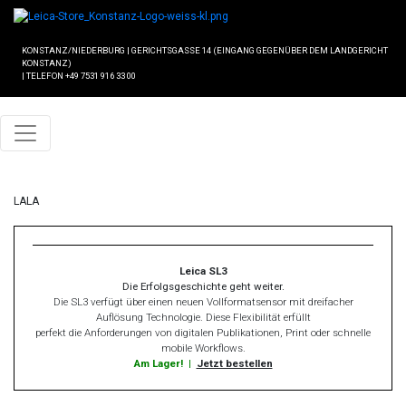
KONSTANZ/NIEDERBURG
|
GERICHTSGASSE 14 (EINGANG GEGENÜBER DEM LANDGERICHT
KONSTANZ)
|
TELEFON +49 7531 916 33 00
LALA
Leica SL3
Die Erfolgsgeschichte geht weiter.
Die SL3 verfügt über einen neuen Vollformatsensor mit dreifacher
Auflösung Technologie. Diese Flexibilität erfüllt
perfekt die Anforderungen von digitalen Publikationen, Print oder schnelle
mobile Workflows.
Am Lager!
|
Jetzt bestellen