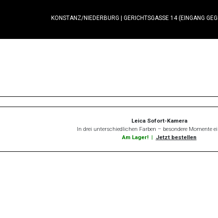
KONSTANZ/NIEDERBURG
|
GERICHTSGASSE 14 (EINGANG GE
Leica Sofort-Kamera
In drei unterschiedlichen Farben – besondere Momente 
Am Lager!
|
Jetzt bestellen