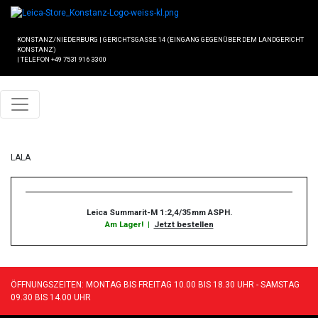
KONSTANZ/NIEDERBURG
|
GERICHTSGASSE 14 (EINGANG GEGENÜBER DEM LANDGERICHT
KONSTANZ)
|
TELEFON +49 7531 916 33 00
LALA
Leica Summarit-M 1:2,4/35mm ASPH.
Am Lager!
|
Jetzt bestellen
ÖFFNUNGSZEITEN: MONTAG BIS FREITAG 10.00 BIS 18.30 UHR - SAMSTAG
09.30 BIS 14.00 UHR