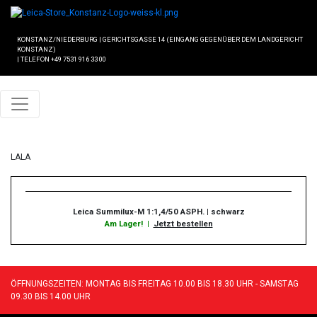
KONSTANZ/NIEDERBURG
|
GERICHTSGASSE 14 (EINGANG GEGENÜBER DEM LANDGERICHT
KONSTANZ)
|
TELEFON +49 7531 916 33 00
LALA
Leica Summilux-M 1:1,4/50 ASPH. | schwarz
Am Lager!
|
Jetzt bestellen
ÖFFNUNGSZEITEN: MONTAG BIS FREITAG 10.00 BIS 18.30 UHR - SAMSTAG
09.30 BIS 14.00 UHR