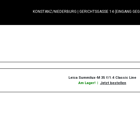
KONSTANZ/NIEDERBURG
|
GERICHTSGASSE 14 (EINGANG GE
Leica Summilux-M 35 f/1.4 Classic Line
Am Lager!
|
Jetzt bestellen