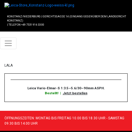
KONSTANZ/NIEDERBURG
|
GERICHTSGASSE 14 (EINGANG GEGENÜBER DEM LANDGERICHT
KONSTANZ)
|
TELEFON +49 7531 916 33 00
LALA
Leica Vario-Elmar-S 1:3.5–5.6/30–90mm ASPH.
Bestellt!
|
Jetzt bestellen
ÖFFNUNGSZEITEN: MONTAG BIS FREITAG 10.00 BIS 18.30 UHR - SAMSTAG
09.30 BIS 14.00 UHR