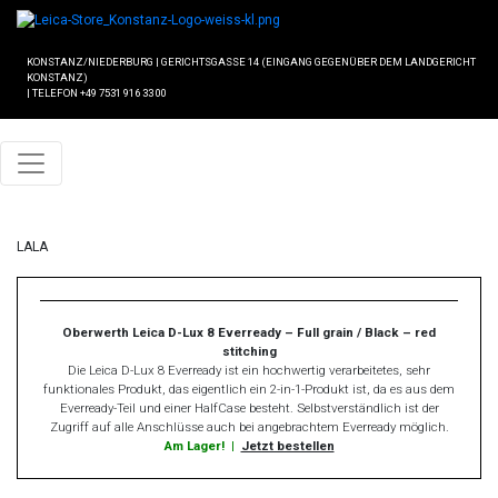
KONSTANZ/NIEDERBURG
|
GERICHTSGASSE 14 (EINGANG GEGENÜBER DEM LANDGERICHT
KONSTANZ)
|
TELEFON +49 7531 916 33 00
LALA
Oberwerth Leica D-Lux 8 Everready – Full grain / Black – red
stitching
Die Leica D-Lux 8 Everready ist ein hochwertig verarbeitetes, sehr
funktionales Produkt, das eigentlich ein 2-in-1-Produkt ist, da es aus dem
Everready-Teil und einer HalfCase besteht. Selbstverständlich ist der
Zugriff auf alle Anschlüsse auch bei angebrachtem Everready möglich.
Am Lager!
|
Jetzt bestellen