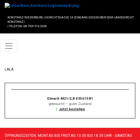
KONSTANZ/NIEDERBURG
|
GERICHTSGASSE 14 (EINGANG GEGENÜBER DEM LANDGERICHT
KONSTANZ)
|
TELEFON +49 7531 916 33 00
LALA
Elmarit-M21/2,8 #3561581
gebraucht – guter Zustand
|
Jetzt bestellen
ÖFFNUNGSZEITEN: MONTAG BIS FREITAG 10.00 BIS 18.30 UHR - SAMSTAG