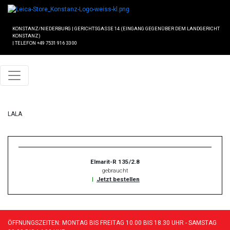
KONSTANZ/NIEDERBURG
|
GERICHTSGASSE 14 (EINGANG GEGENÜBER DEM LANDGERICHT
KONSTANZ)
|
TELEFON +49 7531 916 33 00
LALA
Elmarit-R 135/2.8
gebraucht
|
Jetzt bestellen
ÖFFNUNGSZEITEN: MONTAG BIS FREITAG 10.00 BIS 18.30 UHR - SAMSTAG