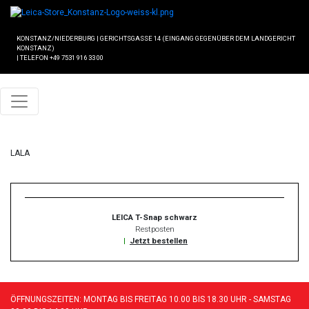
KONSTANZ/NIEDERBURG
|
GERICHTSGASSE 14 (EINGANG GEGENÜBER DEM LANDGERICHT
KONSTANZ)
|
TELEFON +49 7531 916 33 00
LALA
LEICA T-Snap schwarz
Restposten
|
Jetzt bestellen
ÖFFNUNGSZEITEN: MONTAG BIS FREITAG 10.00 BIS 18.30 UHR - SAMSTAG