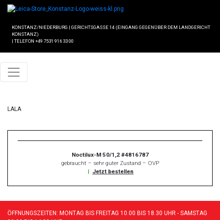
KONSTANZ/NIEDERBURG
|
GERICHTSGASSE 14 (EINGANG GEGENÜBER DEM LANDGERICHT
KONSTANZ)
|
TELEFON +49 7531 916 33 00
LALA
Noctilux-M 50/1,2 #4816787
gebraucht – sehr guter Zustand – OVP
|
Jetzt bestellen
ÖFFNUNGSZEITEN: MONTAG BIS FREITAG 10.00 BIS 18.30 UHR - SAMSTAG