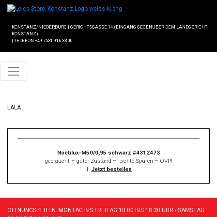
KONSTANZ/NIEDERBURG
|
GERICHTSGASSE 14 (EINGANG GEGENÜBER DEM LANDGERICHT
KONSTANZ)
|
TELEFON +49 7531 916 33 00
LALA
Noctilux-M50/0,95 schwarz #4312473
gebraucht – guter Zustand – leichte Spuren – OVP!
|
Jetzt bestellen
ÖFFNUNGSZEITEN: MONTAG BIS FREITAG 10.00 BIS 18.30 UHR - SAMSTAG