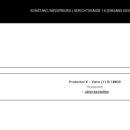
KONSTANZ/NIEDERBURG
|
GERICHTSGASSE 14 (EINGANG GE
Protector X – Vario (113) 18830
Restposten
|
Jetzt bestellen