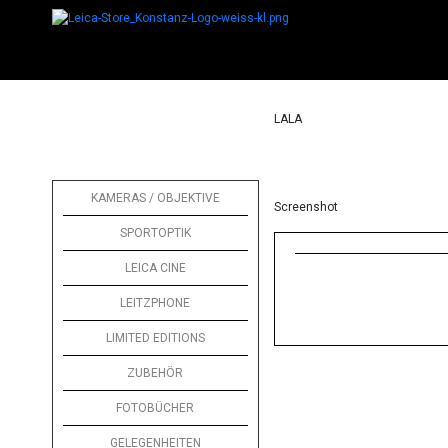
LALA
KAMERAS / OBJEKTIVE
Screenshot
SPORTOPTIK
LEICA CINE
LEITZPHONE
LIMITED EDITIONS
ZUBEHÖR
FOTOBÜCHER
GELEGENHEITEN