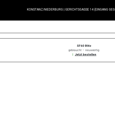
KONSTANZ/NIEDERBURG
|
GERICHTSGASSE 14 (EINGANG GE
SF60 Blitz
gebraucht – neuweertig
|
Jetzt bestellen