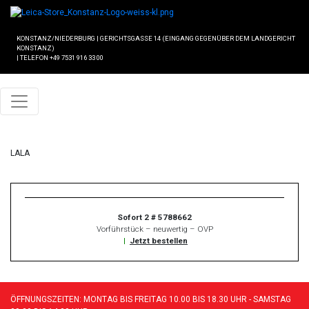
KONSTANZ/NIEDERBURG
|
GERICHTSGASSE 14 (EINGANG GEGENÜBER DEM LANDGERICHT
KONSTANZ)
|
TELEFON +49 7531 916 33 00
LALA
Sofort 2 # 5788662
Vorführstück – neuwertig – OVP
|
Jetzt bestellen
ÖFFNUNGSZEITEN: MONTAG BIS FREITAG 10.00 BIS 18.30 UHR - SAMSTAG