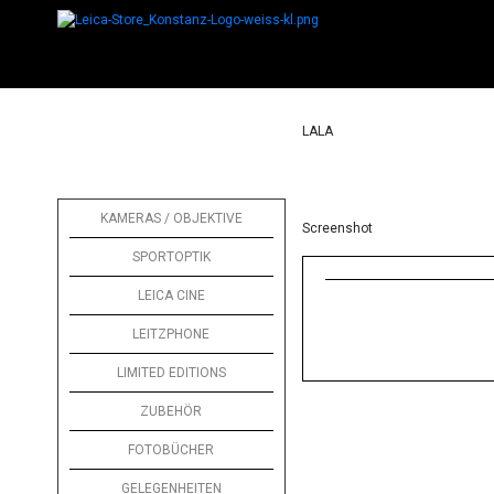
LALA
KAMERAS / OBJEKTIVE
Screenshot
SPORTOPTIK
LEICA CINE
LEITZPHONE
LIMITED EDITIONS
ZUBEHÖR
FOTOBÜCHER
GELEGENHEITEN