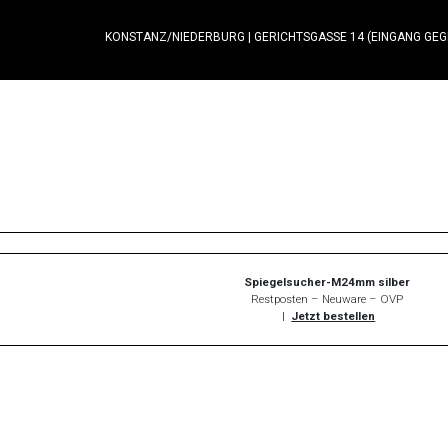
KONSTANZ/NIEDERBURG
|
GERICHTSGASSE 14 (EINGANG GE
Spiegelsucher-M24mm silber
Restposten – Neuware – OVP
|
Jetzt bestellen