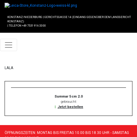
KONSTANZ/NIEDERBURG
|
GERICHTSGASSE 14 (EINGANG GEGENÜBER DEM LANDGERICHT
KONSTANZ)
|
TELEFON +49 7531 916 33 00
LALA
Summar 5cm 2.0
gebraucht
|
Jetzt bestellen
ÖFFNUNGSZEITEN: MONTAG BIS FREITAG 10.00 BIS 18.30 UHR - SAMSTAG