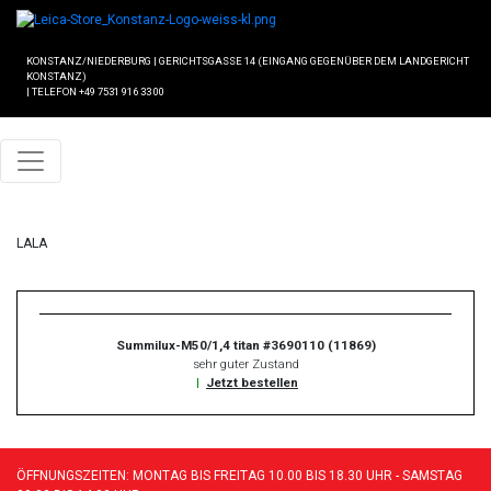
KONSTANZ/NIEDERBURG
|
GERICHTSGASSE 14 (EINGANG GEGENÜBER DEM LANDGERICHT
KONSTANZ)
|
TELEFON +49 7531 916 33 00
LALA
Summilux-M50/1,4 titan #3690110 (11869)
sehr guter Zustand
|
Jetzt bestellen
ÖFFNUNGSZEITEN: MONTAG BIS FREITAG 10.00 BIS 18.30 UHR - SAMSTAG