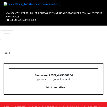
KONSTANZ/NIEDERBURG
|
GERICHTSGASSE 14 (EINGANG GEGENÜBER DEM LANDGERICHT
KONSTANZ)
|
TELEFON +49 7531 916 33 00
LALA
Summilux-R35/1,4 #3388204
gebraucht – guter Zustand
|
Jetzt bestellen