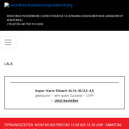
KONSTANZ/NIEDERBURG
|
GERICHTSGASSE 14 (EINGANG GEGENÜBER DEM LANDGERICHT
KONSTANZ)
|
TELEFON +49 7531 916 33 00
LALA
Super-Vario-Elmarit-SL16-35/3,5-4,5
gebraucht – sehr guter Zustand – OVP!
|
Jetzt bestellen
ÖFFNUNGSZEITEN: MONTAG BIS FREITAG 10.00 BIS 18.30 UHR - SAMSTAG