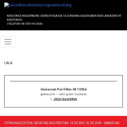
KONSTANZ/NIEDERBURG
|
GERICHTSGASSE 14 (EINGANG GEGENÜBER DEM LANDGERICHT
KONSTANZ)
|
TELEFON +49 7531 916 33 00
LALA
Universal-Pol-Filter-M 13356
gebraucht – sehr guter Zustand
|
Jetzt bestellen
ÖFFNUNGSZEITEN: MONTAG BIS FREITAG 10.00 BIS 18.30 UHR - SAMSTAG