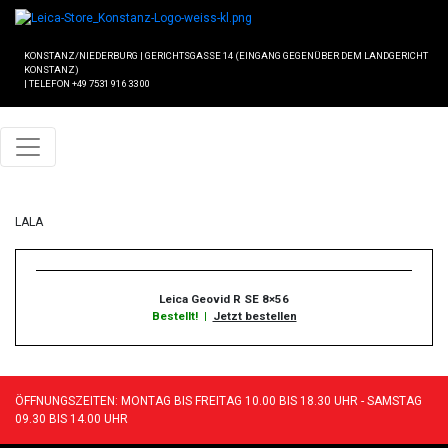
KONSTANZ/NIEDERBURG
|
GERICHTSGASSE 14 (EINGANG GEGENÜBER DEM LANDGERICHT
KONSTANZ)
|
TELEFON +49 7531 916 33 00
LALA
Leica Geovid R SE 8×56
Bestellt!
|
Jetzt bestellen
ÖFFNUNGSZEITEN: MONTAG BIS FREITAG 10.00 BIS 18.30 UHR - SAMSTAG
09.30 BIS 14.00 UHR