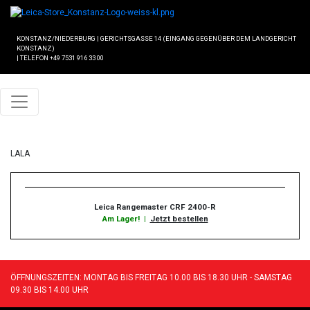
KONSTANZ/NIEDERBURG
|
GERICHTSGASSE 14 (EINGANG GEGENÜBER DEM LANDGERICHT
KONSTANZ)
|
TELEFON +49 7531 916 33 00
LALA
Leica Rangemaster CRF 2400-R
Am Lager!
|
Jetzt bestellen
ÖFFNUNGSZEITEN: MONTAG BIS FREITAG 10.00 BIS 18.30 UHR - SAMSTAG
09.30 BIS 14.00 UHR