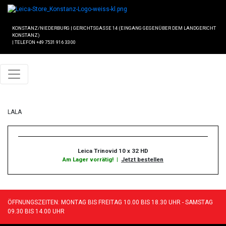
KONSTANZ/NIEDERBURG
|
GERICHTSGASSE 14 (EINGANG GEGENÜBER DEM LANDGERICHT
KONSTANZ)
|
TELEFON +49 7531 916 33 00
LALA
Leica Trinovid 10 x 32 HD
Am Lager vorrätig!
|
Jetzt bestellen
ÖFFNUNGSZEITEN: MONTAG BIS FREITAG 10.00 BIS 18.30 UHR - SAMSTAG
09.30 BIS 14.00 UHR