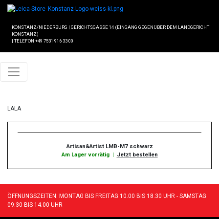
KONSTANZ/NIEDERBURG
|
GERICHTSGASSE 14 (EINGANG GEGENÜBER DEM LANDGERICHT
KONSTANZ)
|
TELEFON +49 7531 916 33 00
LALA
Artisan&Artist LMB-M7 schwarz
Am Lager vorrätig
|
Jetzt bestellen
ÖFFNUNGSZEITEN: MONTAG BIS FREITAG 10.00 BIS 18.30 UHR - SAMSTAG
09.30 BIS 14.00 UHR