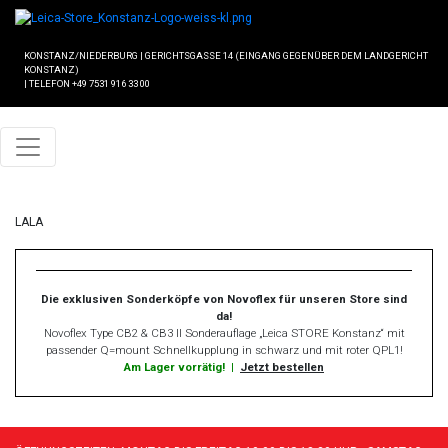
KONSTANZ/NIEDERBURG
|
GERICHTSGASSE 14 (EINGANG GEGENÜBER DEM LANDGERICHT
KONSTANZ)
|
TELEFON +49 7531 916 33 00
LALA
Die exklusiven Sonderköpfe von Novoflex für unseren Store sind
da!
Novoflex Type CB2 & CB3 II Sonderauflage „Leica STORE Konstanz“ mit
passender Q=mount Schnellkupplung in schwarz und mit roter QPL1!
Am Lager vorrätig!
|
Jetzt bestellen