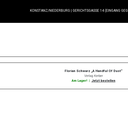
KONSTANZ/NIEDERBURG
|
GERICHTSGASSE 14 (EINGANG GE
Florian Schwarz „A Handful Of Dust“
Verlag Kerber
Am Lager!
|
Jetzt bestellen