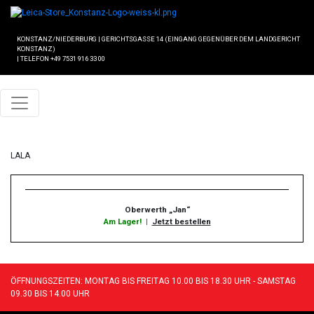
KONSTANZ/NIEDERBURG
|
GERICHTSGASSE 14 (EINGANG GEGENÜBER DEM LANDGERICHT
KONSTANZ)
|
TELEFON +49 7531 916 33 00
LALA
Oberwerth „Jan“
Am Lager!
|
Jetzt bestellen
ÖFFNUNGSZEITEN: MONTAG BIS FREITAG 10.00 BIS 18.30 UHR - SAMSTAG
09.30 BIS 14.00 UHR