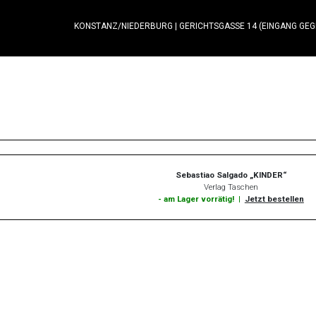
KONSTANZ/NIEDERBURG
|
GERICHTSGASSE 14 (EINGANG GE
Sebastiao Salgado „KINDER“
Verlag Taschen
- am Lager vorrätig!
|
Jetzt bestellen