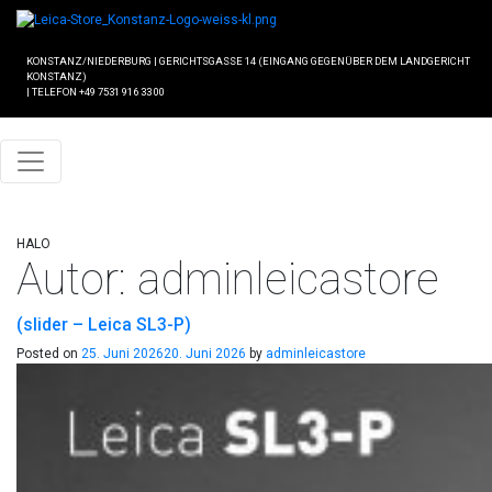
KONSTANZ/NIEDERBURG
|
GERICHTSGASSE 14 (EINGANG GEGENÜBER DEM LANDGERICHT
KONSTANZ)
|
TELEFON +49 7531 916 33 00
HALO
Autor:
adminleicastore
(slider – Leica SL3-P)
Posted on
25. Juni 2026
20. Juni 2026
by
adminleicastore