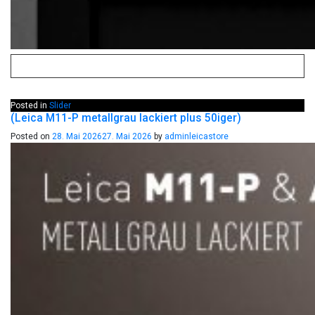
Posted in
Slider
(Leica M11-P metallgrau lackiert plus 50iger)
Posted on
28. Mai 2026
27. Mai 2026
by
adminleicastore