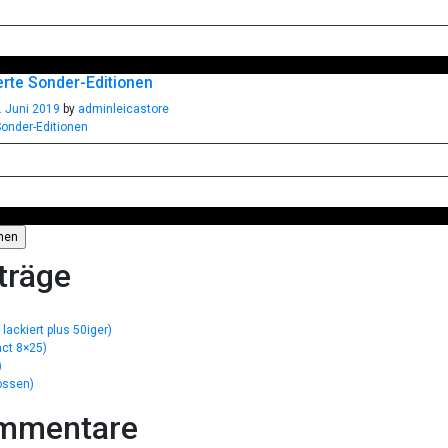
ierte Sonder-Editionen
. Juni 2019
by
adminleicastore
träge
lackiert plus 50iger)
act 8×25)
)
ossen)
mmentare