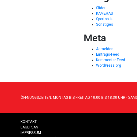
Slider
KAMERAS
Sportoptik
Sonstiges
Meta
Anmelden
Eintrags-Feed
Kommentar-Feed
WordPress.org
ÖFFNUNGSZEITEN: MONTAG BIS FREITAG 10.00 BIS 18.30 UHR - SAMS
KONTAKT
LAGEPLAN
IMPRESSUM