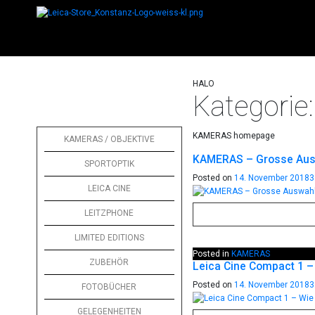
HALO
Kategorie
KAMERAS homepage
KAMERAS / OBJEKTIVE
KAMERAS – Grosse Aus
SPORTOPTIK
Posted on
14. November 2018
3
LEICA CINE
LEITZPHONE
LIMITED EDITIONS
Posted in
KAMERAS
ZUBEHÖR
Leica Cine Compact 1 – 
Posted on
14. November 2018
3
FOTOBÜCHER
GELEGENHEITEN