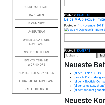
SONDERANGEBOTE
Posted in
KAMERAS
RARITÄTEN
Leica M-Objektive limit
FLOHMARKT
Posted on
14. November 2018
1
UNSER TEAM
UNSER LEICA STORE
KONSTANZ
Posted in
KAMERAS
SO FINDEN SIE UNS
EVENTS, TERMINE,
Neueste Bei
WORKSHOPS
NEWSLETTER ABONNIEREN
(slider – Leica SL3-P)
(Leica M11-P metallgrau 
LEICA GALERIE KONSTANZ
(slider – Noctivid Comp
(slider Leica Leitzphone
KAFFEE BLENDE 8
(slider fasnacht geschl
Neueste Ko