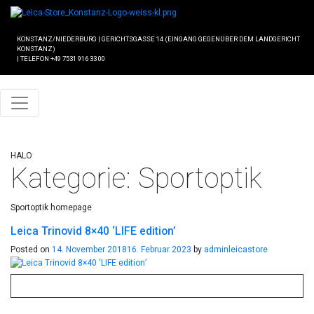
KONSTANZ/NIEDERBURG
|
GERICHTSGASSE 14 (EINGANG GEGENÜBER DEM LANDGERICHT
KONSTANZ)
|
TELEFON +49 7531 916 33 00
HALO
Kategorie:
Sportoptik
Sportoptik homepage
Leica Trinovid 8×40 ‘LIFE edition’
Posted on
14. November 2018
16. Februar 2023
by
adminleicastore